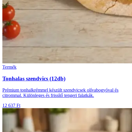
Termék
Tonhalas szendvics (12db)
Prémium tonhalkrémmel készült szendvicsek olívabogyóval és
citrommal. Különleges és frissítő tengeri falatkák.
12 637 Ft