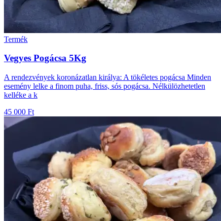
Termék
Vegyes Pogácsa 5Kg
A rendezvények koronázatlan királya: A tökéletes pogácsa Minden
esemény lelke a finom puha, friss, sós pogácsa. Nélkülözhetetlen
kelléke a k
45 000 Ft