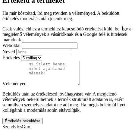
Értékeld a terméket
Ha már kóstoltad, írd meg röviden a véleményed. A beküldött
értékelés moderálás után jelenik meg.
Csak valós, ehhez a termékhez kapcsolódó értékelést küldj be. Így a
megjelenő vélemények a vásárlóknak és a Google felé is hitelesek
maradnak.
Weboldal
Neved
Értékelés
Véleményed
Beküldés után az értékelésed jóváhagyásra vár. A megjelenő
vélemények bekerülhetnek a termék strukturált adataiba is, ezért
semmilyen személyes adatot ne adj meg. Ha mégis beleírnál ilyet,
kollégáink a moderálás során eltávolítják.
Értékelés beküldése
SzendvicsGuru