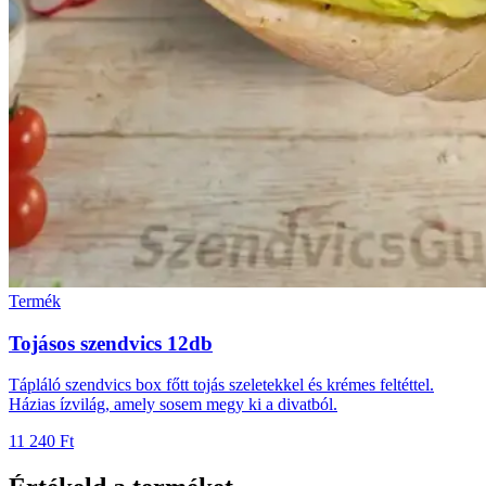
Termék
Tojásos szendvics 12db
Tápláló szendvics box főtt tojás szeletekkel és krémes feltéttel.
Házias ízvilág, amely sosem megy ki a divatból.
11 240 Ft