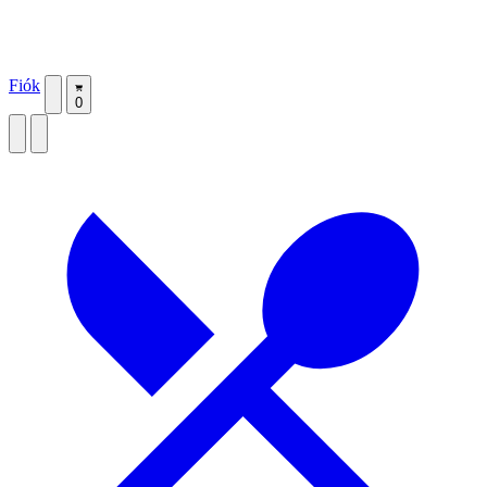
Fiók
0