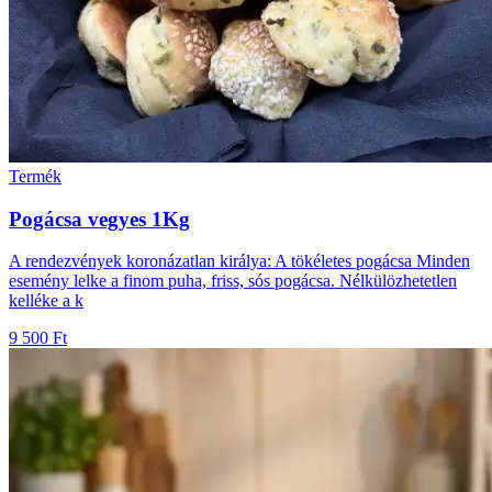
Termék
Pogácsa vegyes 1Kg
A rendezvények koronázatlan királya: A tökéletes pogácsa Minden
esemény lelke a finom puha, friss, sós pogácsa. Nélkülözhetetlen
kelléke a k
9 500 Ft