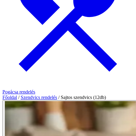
Pogácsa rendelés
Főoldal
/
Szendvics rendelés
/
Sajtos szendvics (12db)