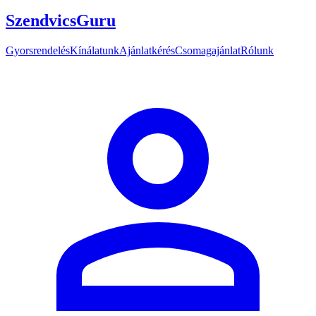
SzendvicsGuru
Gyorsrendelés
Kínálatunk
Ajánlatkérés
Csomagajánlat
Rólunk