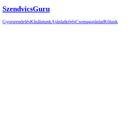
SzendvicsGuru
Gyorsrendelés
Kínálatunk
Ajánlatkérés
Csomagajánlat
Rólunk