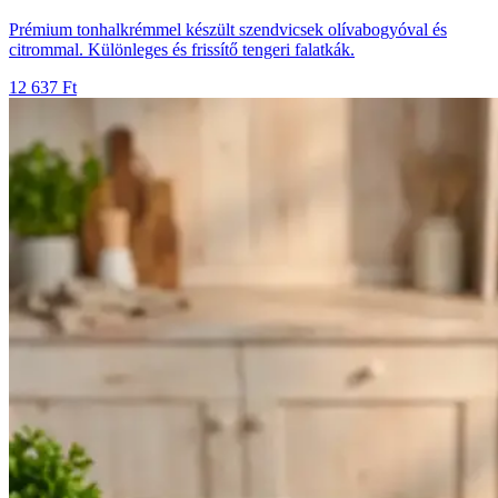
Prémium tonhalkrémmel készült szendvicsek olívabogyóval és
citrommal. Különleges és frissítő tengeri falatkák.
12 637 Ft