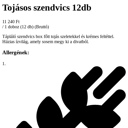
Tojásos szendvics 12db
11 240 Ft
/ 1 doboz (12 db) (Bruttó)
Tápláló szendvics box főtt tojás szeletekkel és krémes feltéttel.
Házias ízvilág, amely sosem megy ki a divatból.
Allergének:
1.