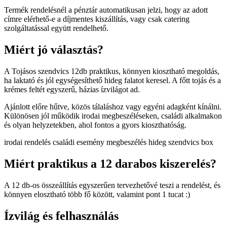
Termék rendelésnél a pénztár automatikusan jelzi, hogy az adott
címre elérhető-e a díjmentes kiszállítás, vagy csak catering
szolgáltatással együtt rendelhető.
Miért jó választás?
A Tojásos szendvics 12db praktikus, könnyen kiosztható megoldás,
ha laktató és jól egységesíthető hideg falatot keresel. A főtt tojás és a
krémes feltét egyszerű, házias ízvilágot ad.
Ajánlott előre hűtve, közös tálaláshoz vagy egyéni adagként kínálni.
Különösen jól működik irodai megbeszéléseken, családi alkalmakon
és olyan helyzetekben, ahol fontos a gyors kioszthatóság.
irodai rendelés
családi esemény
megbeszélés
hideg szendvics box
Miért praktikus a 12 darabos kiszerelés?
A 12 db-os összeállítás egyszerűen tervezhetővé teszi a rendelést, és
könnyen elosztható több fő között, valamint pont 1 tucat :)
Ízvilág és felhasználás