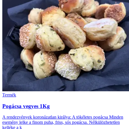
Termék
Pogácsa vegyes 1Kg
A rendezvények koronázatlan királya: A tökéletes pogácsa Minden
esemény lelke a finom puha, friss, sós pogácsa. Nélkülözhetetlen
kelléke a k