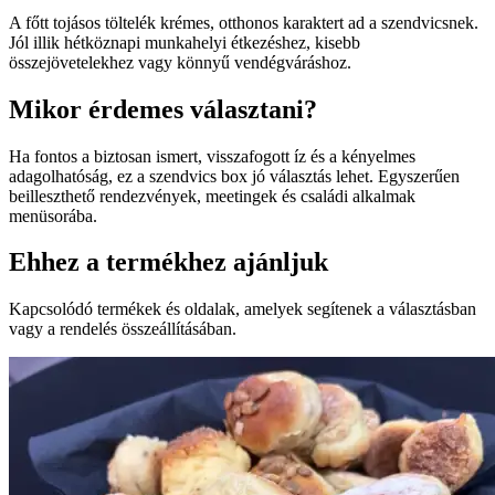
A főtt tojásos töltelék krémes, otthonos karaktert ad a szendvicsnek.
Jól illik hétköznapi munkahelyi étkezéshez, kisebb
összejövetelekhez vagy könnyű vendégváráshoz.
Mikor érdemes választani?
Ha fontos a biztosan ismert, visszafogott íz és a kényelmes
adagolhatóság, ez a szendvics box jó választás lehet. Egyszerűen
beilleszthető rendezvények, meetingek és családi alkalmak
menüsorába.
Ehhez a termékhez ajánljuk
Kapcsolódó termékek és oldalak, amelyek segítenek a választásban
vagy a rendelés összeállításában.