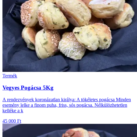
Termék
Vegyes Pogácsa 5Kg
A rendezvények koronázatlan királya: A tökéletes pogácsa Minden
esemény lelke a finom puha, friss, sós pogácsa. Nélkülözhetetlen
kelléke a k
45 000 Ft