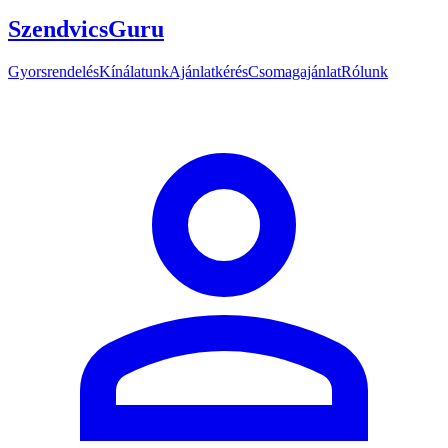
SzendvicsGuru
Gyorsrendelés
Kínálatunk
Ajánlatkérés
Csomagajánlat
Rólunk