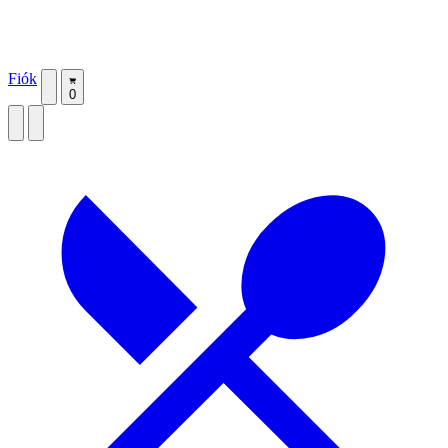
Fiók
0