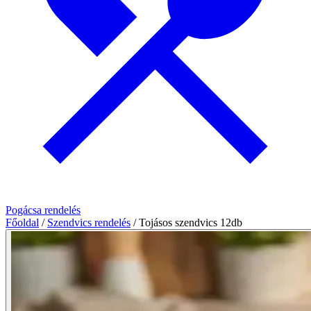
Pogácsa rendelés
Főoldal
/
Szendvics rendelés
/
Tojásos szendvics 12db