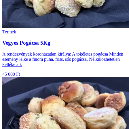
Termék
Vegyes Pogácsa 5Kg
A rendezvények koronázatlan királya: A tökéletes pogácsa Minden
esemény lelke a finom puha, friss, sós pogácsa. Nélkülözhetetlen
kelléke a k
45 000 Ft