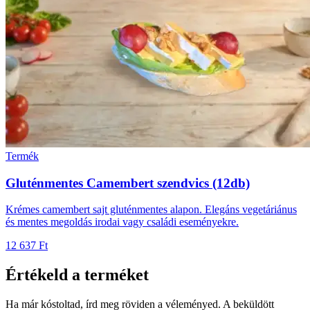
Termék
Gluténmentes Camembert szendvics (12db)
Krémes camembert sajt gluténmentes alapon. Elegáns vegetáriánus
és mentes megoldás irodai vagy családi eseményekre.
12 637 Ft
Értékeld a terméket
Ha már kóstoltad, írd meg röviden a véleményed. A beküldött