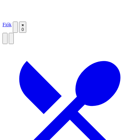
Fiók
0