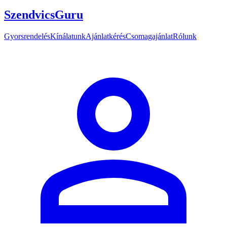
SzendvicsGuru
Gyorsrendelés
Kínálatunk
Ajánlatkérés
Csomagajánlat
Rólunk