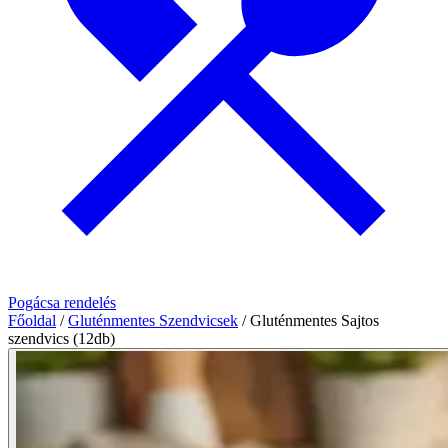
Pogácsa rendelés
Főoldal
/
Gluténmentes Szendvicsek
/
Gluténmentes Sajtos
szendvics (12db)