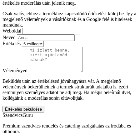
értékelés moderálás után jelenik meg.
Csak valós, ehhez a termékhez kapcsolódó értékelést küldj be. Így a
megjelenő vélemények a vásárlóknak és a Google felé is hitelesek
maradnak.
Weboldal
Neved
Értékelés
Véleményed
Beküldés után az értékelésed jóváhagyásra vár. A megjelenő
vélemények bekerülhetnek a termék strukturált adataiba is, ezért
semmilyen személyes adatot ne adj meg. Ha mégis beleírnál ilyet,
kollégáink a moderálás során eltávolítják.
Értékelés beküldése
SzendvicsGuru
Prémium szendvics rendelés és catering szolgáltatás az irodába és
otthonra.