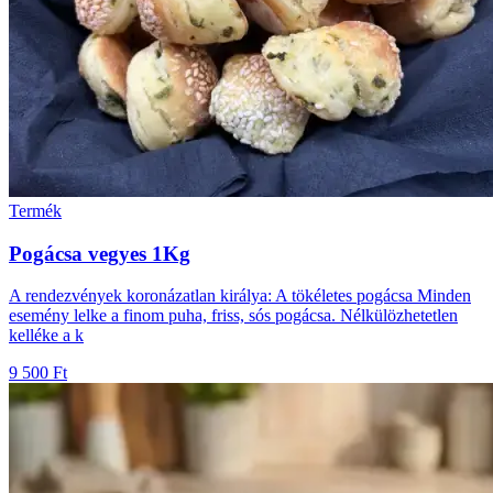
Termék
Pogácsa vegyes 1Kg
A rendezvények koronázatlan királya: A tökéletes pogácsa Minden
esemény lelke a finom puha, friss, sós pogácsa. Nélkülözhetetlen
kelléke a k
9 500 Ft