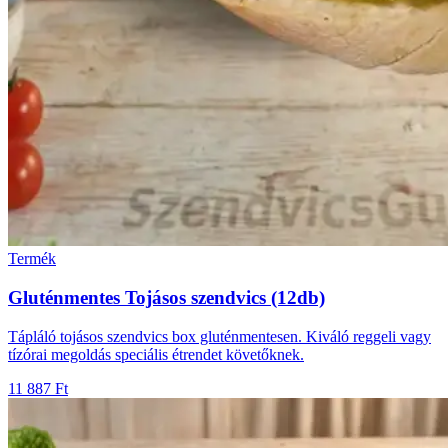
Termék
Gluténmentes Tojásos szendvics (12db)
Tápláló tojásos szendvics box gluténmentesen. Kiváló reggeli vagy
tízórai megoldás speciális étrendet követőknek.
11 887 Ft